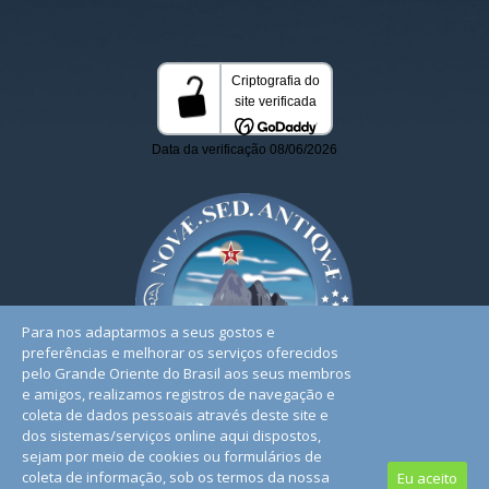
Para nos adaptarmos a seus gostos e
preferências e melhorar os serviços oferecidos
pelo Grande Oriente do Brasil aos seus membros
e amigos, realizamos registros de navegação e
coleta de dados pessoais através deste site e
dos sistemas/serviços online aqui dispostos,
sejam por meio de cookies ou formulários de
coleta de informação, sob os termos da nossa
Eu aceito