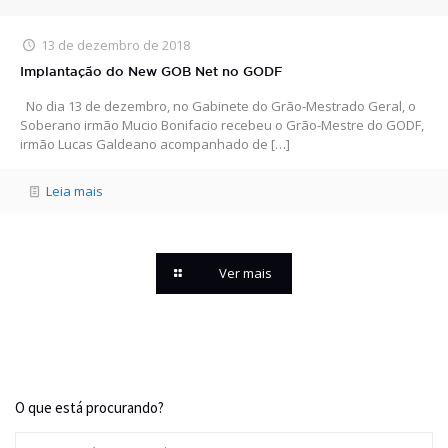
13 de dezembro de 2018
Implantação do New GOB Net no GODF
No dia 13 de dezembro, no Gabinete do Grão-Mestrado Geral, o
Soberano irmão Mucio Bonifacio recebeu o Grão-Mestre do GODF,
irmão Lucas Galdeano acompanhado de
[…]
Leia mais
Ver mais
O que está procurando?