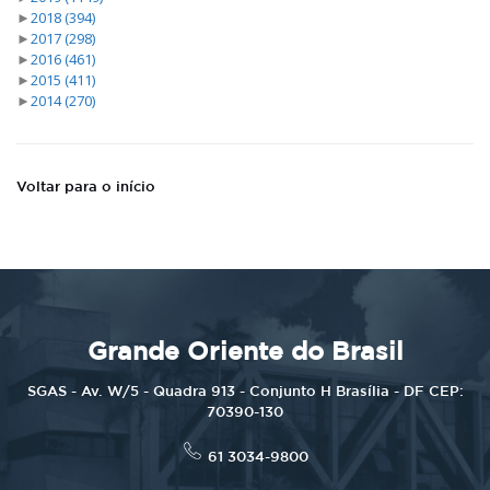
►
2018
(394)
►
2017
(298)
►
2016
(461)
►
2015
(411)
►
2014
(270)
Voltar para o início
Grande Oriente do Brasil
SGAS - Av. W/5 - Quadra 913 - Conjunto H Brasília - DF CEP:
70390-130
61 3034-9800