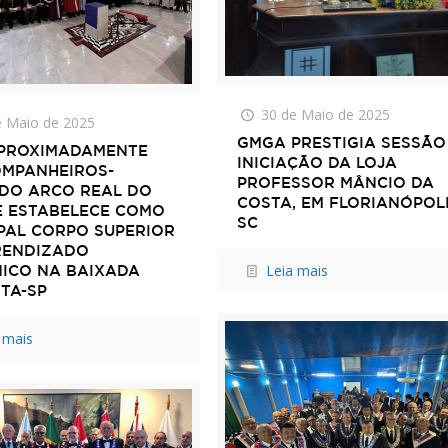
30 de Maio de 2025
e Maio de 2025
GMGA PRESTIGIA SESSÃO
PROXIMADAMENTE
INICIAÇÃO DA LOJA
OMPANHEIROS-
PROFESSOR MÂNCIO DA
DO ARCO REAL DO
COSTA, EM FLORIANÓPOLI
E ESTABELECE COMO
SC
IPAL CORPO SUPERIOR
RENDIZADO
Leia mais
ICO NA BAIXADA
TA-SP
 mais