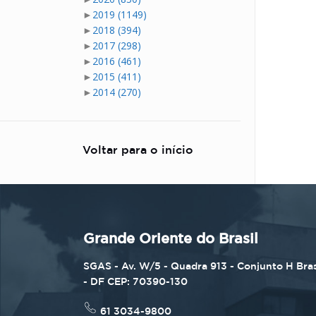
►
2019
(1149)
►
2018
(394)
►
2017
(298)
►
2016
(461)
►
2015
(411)
►
2014
(270)
Voltar para o início
Grande Oriente do Brasil
SGAS - Av. W/5 - Quadra 913 - Conjunto H Bras
- DF CEP: 70390-130
61 3034-9800