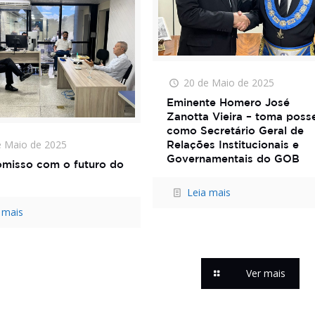
20 de Maio de 2025
Eminente Homero José
Zanotta Vieira – toma poss
como Secretário Geral de
e Maio de 2025
Relações Institucionais e
Governamentais do GOB
misso com o futuro do
Leia mais
 mais
Ver mais