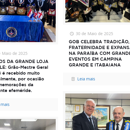
30 de Maio de 2025
GOB CELEBRA TRADIÇÃO,
FRATERNIDADE E EXPAN
e Maio de 2025
NA PARAÍBA COM GRAND
EVENTOS EM CAMPINA
NOS DA GRANDE LOJA
GRANDE E ITABAIANA
LE: Grão-Mestre Geral
 é recebido muito
Leia mais
almente, por ocasião
memorações da
nte efeméride.
 mais