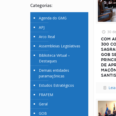
Categorias:
Agenda do GMG
APJ
30 d
Arco Real
COM A
300 C
Assembleias Legislativas
SAGRA
Biblioteca Virtual –
GOB S
PRINC
Destaques
DE AP
Demais entidades
MAÇÔN
paramaçônicas
SANTIS
Estudos Estratégicos
Leia
FRAFEM
Geral
GOB