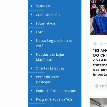
GOBCast
Grão-Mestrado
Informativos
Livro
Nosso Legado Junto de
30 d
Você
163 A
Notícias das Lojas
DO CHI
Maçônicas
do GOB
fratern
Orientes Estaduais
das co
importa
Peças do Museu –
Destaque
Leia
Podcast Prosa de Maçom
Programa Roda da Vida