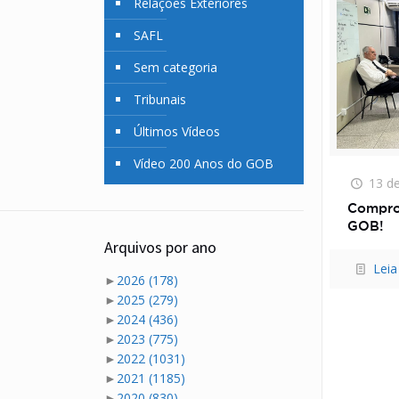
Relações Exteriores
SAFL
Sem categoria
Tribunais
Últimos Vídeos
Vídeo 200 Anos do GOB
13 d
Compro
GOB!
Arquivos por ano
Leia
►
2026
(178)
►
2025
(279)
►
2024
(436)
►
2023
(775)
►
2022
(1031)
►
2021
(1185)
►
2020
(830)