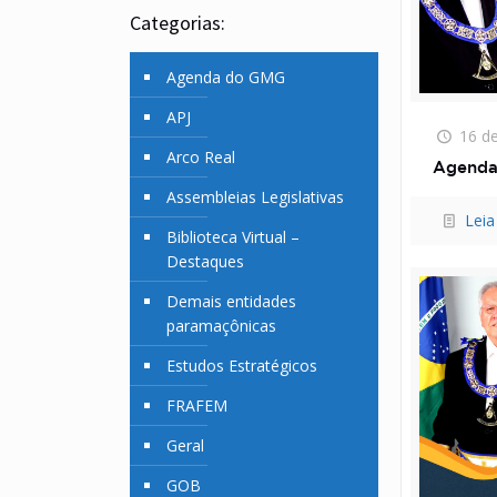
Categorias:
Agenda do GMG
APJ
16 de
Arco Real
Agenda
Assembleias Legislativas
Leia
Biblioteca Virtual –
Destaques
Demais entidades
paramaçônicas
Estudos Estratégicos
FRAFEM
Geral
GOB