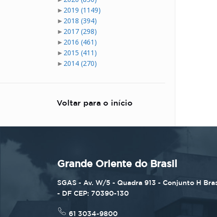
►
2019
(1149)
►
2018
(394)
►
2017
(298)
►
2016
(461)
►
2015
(411)
►
2014
(270)
Voltar para o início
Grande Oriente do Brasil
SGAS - Av. W/5 - Quadra 913 - Conjunto H Bras
- DF CEP: 70390-130
61 3034-9800