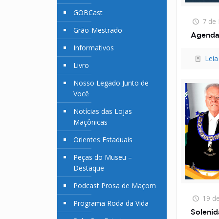
GOBCast
7 de
Grão-Mestrado
Agenda
Informativos
Leia
Livro
Nosso Legado Junto de
Você
Notícias das Lojas
Maçônicas
Orientes Estaduais
Peças do Museu –
Destaque
Podcast Prosa de Maçom
19 d
Programa Roda da Vida
Solenid