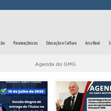
ção
Paramaçônicas
Educação e Cultura
Arco Real
S
Agenda do GMG