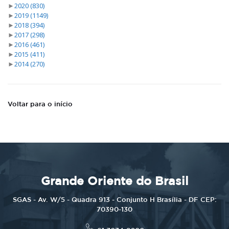
►
2020
(830)
►
2019
(1149)
►
2018
(394)
►
2017
(298)
►
2016
(461)
►
2015
(411)
►
2014
(270)
Voltar para o início
Grande Oriente do Brasil
SGAS - Av. W/5 - Quadra 913 - Conjunto H Brasília - DF CEP:
70390-130