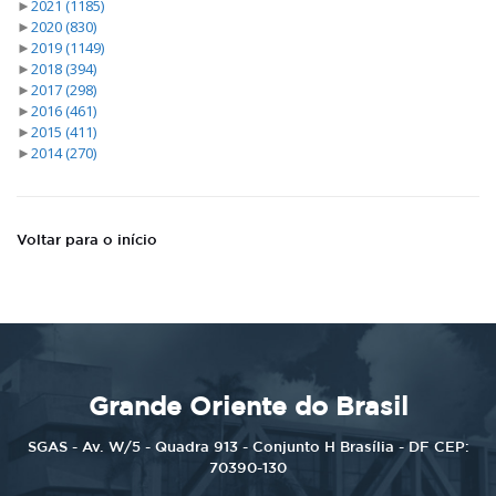
►
2021
(1185)
►
2020
(830)
►
2019
(1149)
►
2018
(394)
►
2017
(298)
►
2016
(461)
►
2015
(411)
►
2014
(270)
Voltar para o início
Grande Oriente do Brasil
SGAS - Av. W/5 - Quadra 913 - Conjunto H Brasília - DF CEP:
70390-130