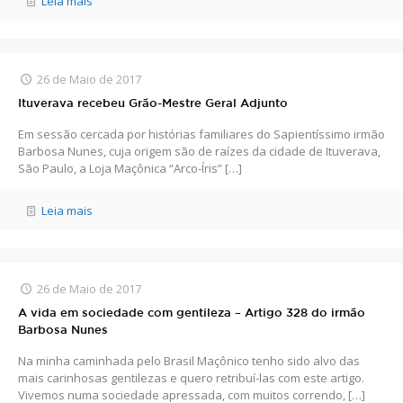
Leia mais
26 de Maio de 2017
Ituverava recebeu Grão-Mestre Geral Adjunto
Em sessão cercada por histórias familiares do Sapientíssimo irmão
Barbosa Nunes, cuja origem são de raízes da cidade de Ituverava,
São Paulo, a Loja Maçônica “Arco-Íris”
[…]
Leia mais
26 de Maio de 2017
A vida em sociedade com gentileza – Artigo 328 do irmão
Barbosa Nunes
Na minha caminhada pelo Brasil Maçônico tenho sido alvo das
mais carinhosas gentilezas e quero retribuí-las com este artigo.
Vivemos numa sociedade apressada, com muitos correndo,
[…]