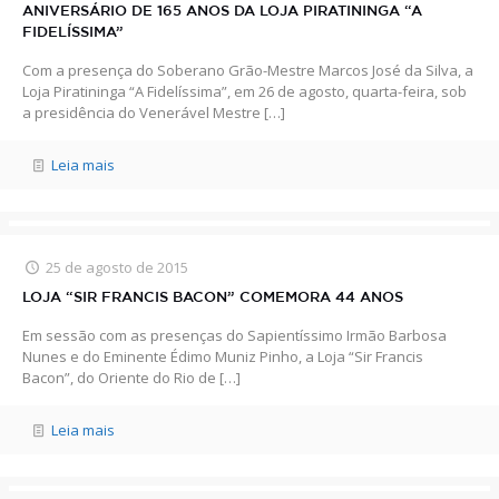
ANIVERSÁRIO DE 165 ANOS DA LOJA PIRATININGA “A
FIDELÍSSIMA”
Com a presença do Soberano Grão-Mestre Marcos José da Silva, a
Loja Piratininga “A Fidelíssima”, em 26 de agosto, quarta-feira, sob
a presidência do Venerável Mestre
[…]
Leia mais
25 de agosto de 2015
LOJA “SIR FRANCIS BACON” COMEMORA 44 ANOS
Em sessão com as presenças do Sapientíssimo Irmão Barbosa
Nunes e do Eminente Édimo Muniz Pinho, a Loja “Sir Francis
Bacon”, do Oriente do Rio de
[…]
Leia mais