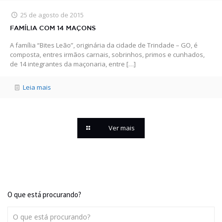
25 de agosto de 2015
FAMÍLIA COM 14 MAÇONS
A família “Bites Leão”, originária da cidade de Trindade – GO, é
composta, entres irmãos carnais, sobrinhos, primos e cunhados,
de 14 integrantes da maçonaria, entre
[…]
Leia mais
Ver mais
O que está procurando?