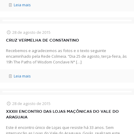
Leia mais
28 de agosto de 2015
CRUZ VERMELHA DE CONSTANTINO
Recebemos e agradecemos as fotos e o texto seguinte
encaminhado pela Rede Colmeia. “Dia 25 de agosto, terça-feira, às
19h The Paths of Wisdom Conclave N°
[…]
Leia mais
28 de agosto de 2015
XXXIII ENCONTRO DAS LOJAS MAÇÔNICAS DO VALE DO
ARAGUAIA
Este é encontro único de Lojas que resiste há 33 anos. Sem
interrupção as Lojas do Vale do Araguaia, Goiás, realizam este