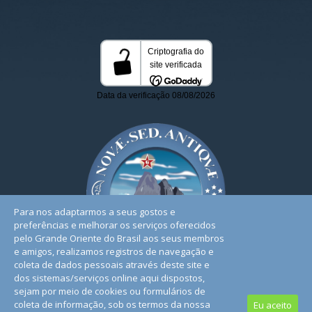
Para nos adaptarmos a seus gostos e
preferências e melhorar os serviços oferecidos
pelo Grande Oriente do Brasil aos seus membros
e amigos, realizamos registros de navegação e
coleta de dados pessoais através deste site e
dos sistemas/serviços online aqui dispostos,
sejam por meio de cookies ou formulários de
coleta de informação, sob os termos da nossa
Eu aceito