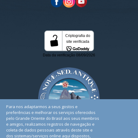
Para nos adaptarmos a seus gostos e
preferências e melhorar os serviços oferecidos
pelo Grande Oriente do Brasil aos seus membros
e amigos, realizamos registros de navegação e
coleta de dados pessoais através deste site e
dos sistemas/serviços online aqui dispostos,