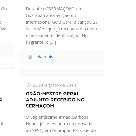
rmão
Durante o “SERMAÇON”, em
a
Guarapari a expedição do
o
International GOB Card, alcançou 25
ável
mil irmãos que já receberam a nova
e permanente identificação. No
flagrante, o
[…]
Leia mais
22 de agosto de 2014
GRÃO-MESTRE GERAL
io
ADJUNTO RECEBIDO NO
SERMAÇOM
O Sapientíssimo Irmão Barbosa
se
Nunes já se encontra na pousada
do SESC, em Guarapari-ES, sede do