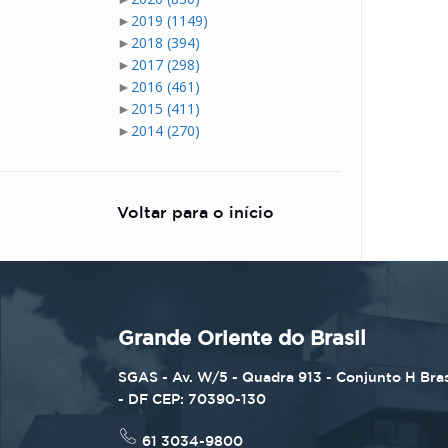
►
2019
(1149)
►
2018
(394)
►
2017
(298)
►
2016
(461)
►
2015
(411)
►
2014
(270)
Voltar para o início
Grande Oriente do Brasil
SGAS - Av. W/5 - Quadra 913 - Conjunto H Bras
- DF CEP: 70390-130
61 3034-9800