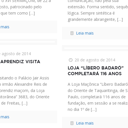
o o XVI SERMAÇOM, de 22 a
comunicação, não pela sua
osto, patrocinado pelo
extensão. Forma sentido, sequê
 que tem como
[…]
lógica. Sempre sintética é
grandemente abrangente,
[…]
 mais
Leia mais
e agosto de 2014
20 de agosto de 2014
APRENDIZ VISITA
LOJA “LÍBERO BADARÓ”
COMPLETARÁ 116 ANOS
sitando o Palácio Jair Assis
 o irmão Alexandre Reis de
A Loja Maçônica “Líbero Badaró
prendiz maçom, da Loja
do Oriente de Taquaritinga, de 
Litorânea” 3683, do Oriente
Paulo, completará 116 anos de
 de Freitas,
[…]
fundação, em sessão a se realiz
no dia 1º de
[…]
 mais
Leia mais