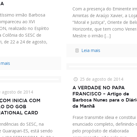
IA
Com a presença do Eminente i
tíssimo irmão Barbosa
Amintas de Araújo Xavier, a Loj
ompareceu ao XVI
“Moral e Justiça”, Oriente de Bel
, realizado no Espírito
Horizonte, que tem como Vener
a Colônia do SESC de
Mestre o irmão
[…]
i, de 22 a 24 de agosto,
Leia mais
 mais
25 de agosto de 2014
A VERDADE NO PAPA
e agosto de 2014
FRANCISCO – Artigo de
Barbosa Nunes para o Diár
ÇOM INICIA COM
da Manhã
ÃO DO GOB
NATIONAL CARD
Frase transmite ideia e constitui
ndências do SESC, na
enunciado completo, definindo-
e Guarapari-ES, está sendo
pelo propósito de elaborada