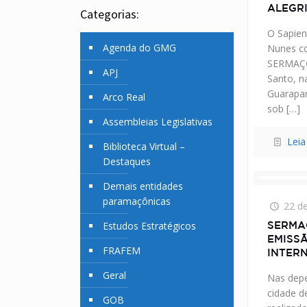
ALEGR
Categorias:
O Sapien
Agenda do GMG
Nunes c
SERMAÇON
APJ
Santo, n
Guarapar
Arco Real
sob
[…]
Assembleias Legislativas
Leia
Biblioteca Virtual –
Destaques
Demais entidades
paramaçônicas
22 d
Estudos Estratégicos
SERMA
EMISS
FRAFEM
INTER
Geral
Nas depe
cidade d
GOB