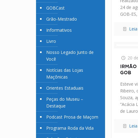
realizad
24 de ag
GOBCast
GOB-ES,
Grão-Mestrado
Leia
Informativos
Livro
Nosso Legado Junto de
20 d
Você
IRMÃO 
Notícias das Lojas
GOB
Maçônicas
Esteve vi
Orientes Estaduais
Ribeiro,
Souza, a
Peças do Museu –
“Acácia 
Destaque
de Lauro
Podcast Prosa de Maçom
Leia
Programa Roda da Vida