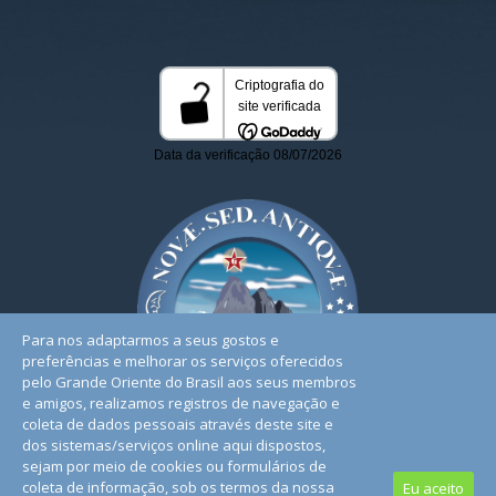
Para nos adaptarmos a seus gostos e
preferências e melhorar os serviços oferecidos
pelo Grande Oriente do Brasil aos seus membros
e amigos, realizamos registros de navegação e
coleta de dados pessoais através deste site e
dos sistemas/serviços online aqui dispostos,
sejam por meio de cookies ou formulários de
coleta de informação, sob os termos da nossa
Eu aceito