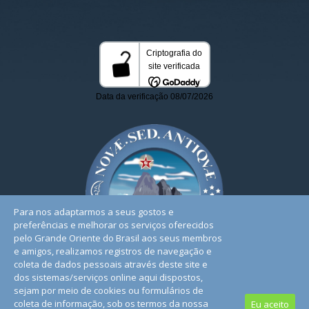
Para nos adaptarmos a seus gostos e
preferências e melhorar os serviços oferecidos
pelo Grande Oriente do Brasil aos seus membros
e amigos, realizamos registros de navegação e
coleta de dados pessoais através deste site e
dos sistemas/serviços online aqui dispostos,
sejam por meio de cookies ou formulários de
coleta de informação, sob os termos da nossa
Eu aceito