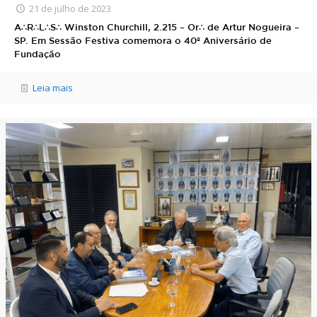
21 de julho de 2023
A∴R∴L∴S∴ Winston Churchill, 2.215 – Or∴ de Artur Nogueira –
SP. Em Sessão Festiva comemora o 40º Aniversário de
Fundação
Leia mais