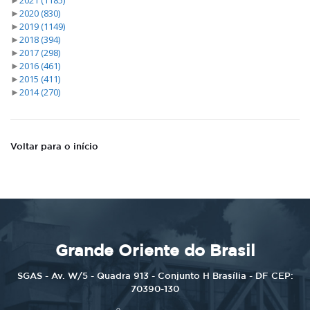
►
2020
(830)
►
2019
(1149)
►
2018
(394)
►
2017
(298)
►
2016
(461)
►
2015
(411)
►
2014
(270)
Voltar para o início
Grande Oriente do Brasil
SGAS - Av. W/5 - Quadra 913 - Conjunto H Brasília - DF CEP:
70390-130