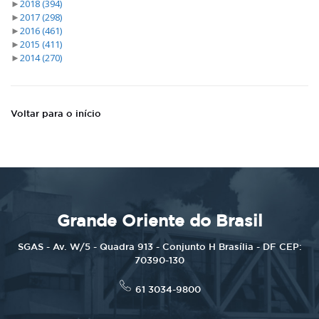
►
2018
(394)
►
2017
(298)
►
2016
(461)
►
2015
(411)
►
2014
(270)
Voltar para o início
Grande Oriente do Brasil
SGAS - Av. W/5 - Quadra 913 - Conjunto H Brasília - DF CEP:
70390-130
61 3034-9800