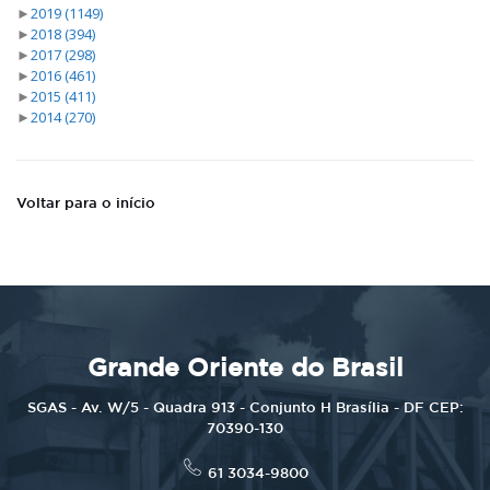
►
2019
(1149)
►
2018
(394)
►
2017
(298)
►
2016
(461)
►
2015
(411)
►
2014
(270)
Voltar para o início
Grande Oriente do Brasil
SGAS - Av. W/5 - Quadra 913 - Conjunto H Brasília - DF CEP:
70390-130
61 3034-9800