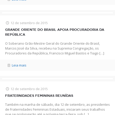
12 de setembro de 2015
GRANDE ORIENTE DO BRASIL APOIA PROCURADORIA DA
REPÚBLICA
O Soberano Grão-Mestre Geral do Grande Oriente do Brasil,
Marcos José da Silva, recebeu na Suprema Congregação, os
Procuradores da República, Francisco Miguel Bastos e Tiago
[…]
Leia mais
12 de setembro de 2015
FRATERNIDADES FEMININAS REUNÍDAS
Também na manha de sábado, dia 12 de setembro, as presidentes
de Fraternidades Femininas Estaduais, iniciaram seus trabalhos
que se prolongarão até a próxima terça-feira, sob
[…]