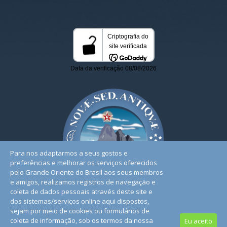
Para nos adaptarmos a seus gostos e
preferências e melhorar os serviços oferecidos
pelo Grande Oriente do Brasil aos seus membros
e amigos, realizamos registros de navegação e
coleta de dados pessoais através deste site e
dos sistemas/serviços online aqui dispostos,
sejam por meio de cookies ou formulários de
coleta de informação, sob os termos da nossa
Eu aceito