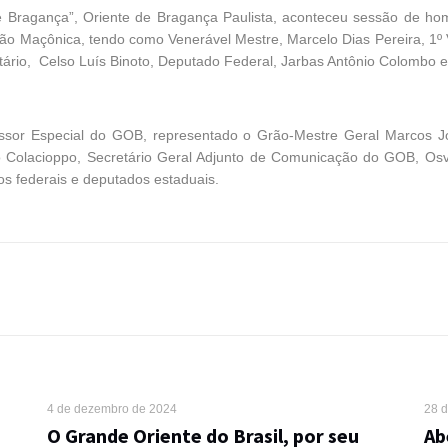
a de Bragança”, Oriente de Bragança Paulista, aconteceu sessão de
o Maçônica, tendo como Venerável Mestre, Marcelo Dias Pereira, 1º Vig
etário, Celso Luís Binoto, Deputado Federal, Jarbas Antônio Colombo
sessor Especial do GOB, representado o Grão-Mestre Geral Marcos J
 Colacioppo, Secretário Geral Adjunto de Comunicação do GOB, Osv
os federais e deputados estaduais.
4 de dezembro de 2024
28 
O Grande Oriente do Brasil, por seu
Ab