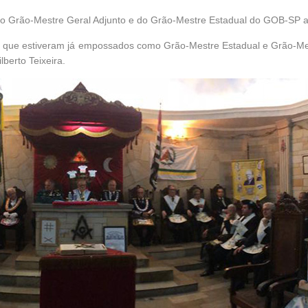
do Grão-Mestre Geral Adjunto e do Grão-Mestre Estadual do GOB-SP
m que estiveram já empossados como Grão-Mestre Estadual e Grão-Mes
berto Teixeira.