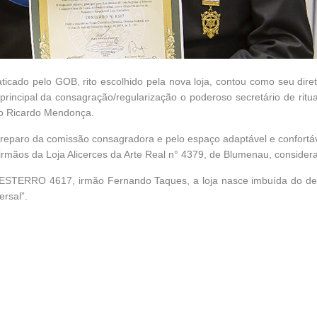
ticado pelo GOB, rito escolhido pela nova loja, contou como seu dir
 principal da consagração/regularização o poderoso secretário de ritu
ão Ricardo Mendonça.
preparo da comissão consagradora e pelo espaço adaptável e confort
ãos da Loja Alicerces da Arte Real n° 4379, de Blumenau, considerad
ESTERRO 4617, irmão Fernando Taques, a loja nasce imbuída do dese
ersal”.