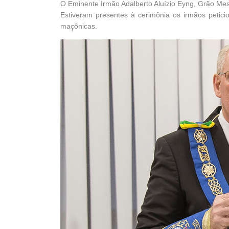
O Eminente Irmão Adalberto Aluízio Eyng, Grão M
Estiveram presentes à cerimônia os irmãos petic
maçônicas.