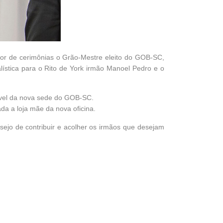
etor de cerimônias o Grão-Mestre eleito do GOB-SC,
alística para o Rito de York irmão Manoel Pedro e o
ável da nova sede do GOB-SC.
a a loja mãe da nova oficina.
jo de contribuir e acolher os irmãos que desejam