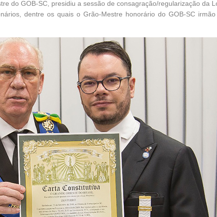
estre do GOB-SC, presidiu a sessão de consagração/regularização d
ionários, dentre os quais o Grão-Mestre honorário do GOB-SC irmã