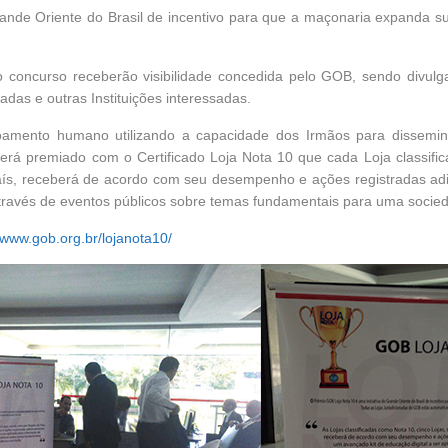
nde Oriente do Brasil de incentivo para que a maçonaria expanda sua
e o concurso receberão visibilidade concedida pelo GOB, sendo d
adas e outras Instituições interessadas.
çoamento humano utilizando a capacidade dos Irmãos para dissemi
erá premiado com o Certificado Loja Nota 10 que cada Loja classific
ís, receberá de acordo com seu desempenho e ações registradas adi
 através de eventos públicos sobre temas fundamentais para uma soci
//www.gob.org.br/lojanota10/