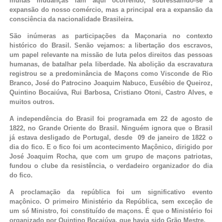
muitas mudanças iam aqui ocorrendo, sobressaindo-se a
expansão do nosso comércio, mas a principal era a expansão da
consciência da nacionalidade Brasileira.
São inúmeras as participações da Maçonaria no contexto
histórico do Brasil. Senão vejamos: a libertação dos escravos,
um papel relevante na missão de luta pelos direitos das pessoas
humanas, de batalhar pela liberdade. Na abolição da escravatura
registrou se a predominância de Maçons como Visconde de Rio
Branco, José do Patrocino Joaquim Nabuco, Eusébio de Queiroz,
Quintino Bocaiúva, Rui Barbosa, Cristiano Otoni, Castro Alves, e
muitos outros.
A independência do Brasil foi programada em 22 de agosto de
1822, no Grande Oriente do Brasil. Ninguém ignora que o Brasil
já estava desligado de Portugal, desde 09 de janeiro de 1822 o
dia do fico. E o fico foi um acontecimento Maçônico, dirigido por
José Joaquim Rocha, que com um grupo de maçons patriotas,
fundou o clube da resistência, o verdadeiro organizador do dia
do fico.
A proclamação da república foi um significativo evento
maçônico. O primeiro Ministério da República, sem exceção de
um só Ministro, foi constituído de maçons. É que o Ministério foi
organizado por Quintino Bocaiúva, que havia sido Grão Mestre.