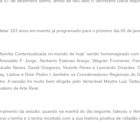
a 07 de dezembro último, tendo ao seu lado o Secretário Geral Adju
letar 163 anos em evento já programado para o próximo dia 05 de jane
“A família Contextualizada no mundo de hoje” sendo homenageado com
 Ariovaldo F. Jorge, Norberto Estevan Araújo, Wagner Frumento, Fer
áudio Neves, David Gregores, Vicente Peres e Leonardo Girardes. C
ay, Lisboa e Dom Pedro I, também os Coordenadores Regionais do GO
re. A sessão foi muito bem dirigida pelo Venerável Mestre Luiz Tade
aleiro de Arte Real.
rramento da sessão, quando na manhã do dia seguinte, faleceu o Vener
Deus o tenha e o tenha recebido com a sua história positiva de cidad