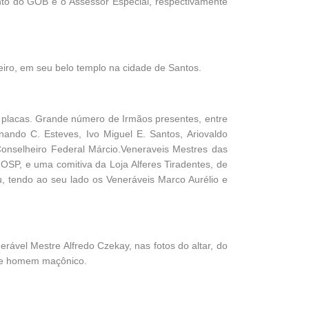
nto do GOB e o Assessor Especial, respectivamente
iro, em seu belo templo na cidade de Santos.
 placas. Grande número de Irmãos presentes, entre
nando C. Esteves, Ivo Miguel E. Santos, Ariovaldo
onselheiro Federal Márcio.Veneraveis Mestres das
SP, e uma comitiva da Loja Alferes Tiradentes, de
u, tendo ao seu lado os Veneráveis Marco Aurélio e
ável Mestre Alfredo Czekay, nas fotos do altar, do
ão e homem maçônico.