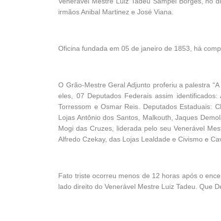
Venerável Mestre Luiz Tadeu Sampel Borges, no di
irmãos Anibal Martinez e José Viana.
Oficina fundada em 05 de janeiro de 1853, há comp
O Grão-Mestre Geral Adjunto proferiu a palestra 
eles, 07 Deputados Federais assim identificados:
Torressom e Osmar Reis. Deputados Estaduais: Cl
Lojas Antônio dos Santos, Malkouth, Jaques Demol
Mogi das Cruzes, liderada pelo seu Venerável Mest
Alfredo Czekay, das Lojas Lealdade e Civismo e Cav
Fato triste ocorreu menos de 12 horas após o ence
lado direito do Venerável Mestre Luiz Tadeu. Que 