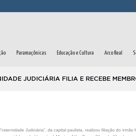
ção
Paramaçônicas
Educação e Cultura
Arco Real
S
IDADE JUDICIÁRIA FILIA E RECEBE MEM
raternidade Judiciária”, da capital paulista, realizou filiação do ir