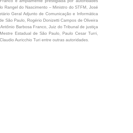
 Franco e amplamente prestigiada por autoridades
ulo Rangel do Nascimento – Ministro do STFM, José
tário Geral Adjunto de Comunicação e Informática
de São Paulo, Rogério Donizetti Campos de Oliveira
Antônio Barbosa Franco, Juiz do Tribunal de justiça
Mestre Estadual de São Paulo, Paulo Cesar Turri,
audio Auricchio Turi entre outras autoridades.