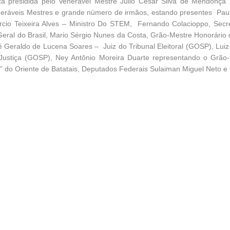
tica presidida pelo Venerável Mestre Júlio Cesar Silva de Mendonça
 Veneráveis Mestres e grande número de irmãos, estando presentes Pa
rcio Teixeira Alves – Ministro Do STEM, Fernando Colacioppo, Secre
ral do Brasil, Mario Sérgio Nunes da Costa, Grão-Mestre Honorário 
sé Geraldo de Lucena Soares – Juiz do Tribunal Eleitoral (GOSP), Luiz 
 Justiça (GOSP), Ney Antônio Moreira Duarte representando o Grão-
 do Oriente de Batatais, Deputados Federais Sulaiman Miguel Neto e Cl