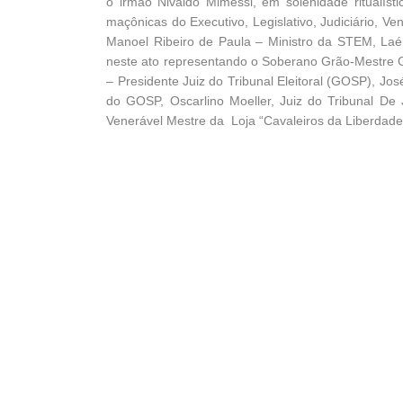
o irmão Nivaldo Mimessi, em solenidade ritualís
maçônicas do Executivo, Legislativo, Judiciário,
Manoel Ribeiro de Paula – Ministro da STEM, Laé
neste ato representando o Soberano Grão-Mestre Ge
– Presidente Juiz do Tribunal Eleitoral (GOSP), Jo
do GOSP, Oscarlino Moeller, Juiz do Tribunal De
Venerável Mestre da Loja “Cavaleiros da Liberdade”