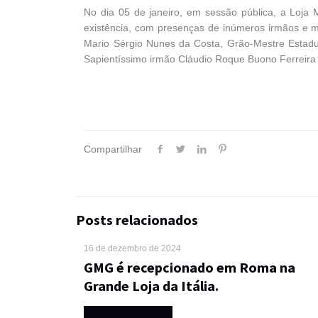
No dia 05 de janeiro, em sessão pública, a Loja 
existência, com presenças de inúmeros irmãos e m
Mario Sérgio Nunes da Costa, Grão-Mestre Estadua
Sapientíssimo irmão Cláudio Roque Buono Ferreira
Compartilhar
Posts relacionados
16 de dezembro de 2024
GMG é recepcionado em Roma na
Grande Loja da Itália.