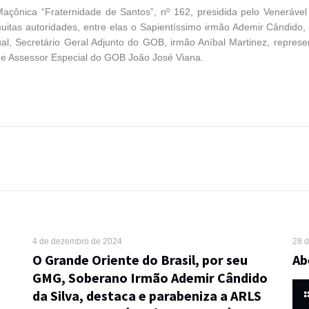
Maçônica “Fraternidade de Santos”, nº 162, presidida pelo Veneráv
uitas autoridades, entre elas o Sapientíssimo irmão Ademir Cândido,
l, Secretário Geral Adjunto do GOB, irmão Aníbal Martinez, repres
 e Assessor Especial do GOB João José Viana.
4 de dezembro de 2024
28 
O Grande Oriente do Brasil, por seu
Ab
GMG, Soberano Irmão Ademir Cândido
da Silva, destaca e parabeniza a ARLS