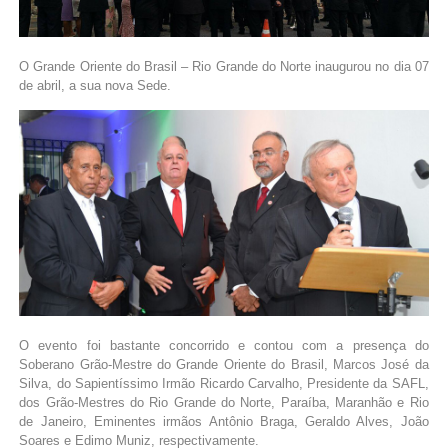
O Grande Oriente do Brasil – Rio Grande do Norte inaugurou no dia 07
de abril, a sua nova Sede.
O evento foi bastante concorrido e contou com a presença do
Soberano Grão-Mestre do Grande Oriente do Brasil, Marcos José da
Silva, do Sapientíssimo Irmão Ricardo Carvalho, Presidente da SAFL,
dos Grão-Mestres do Rio Grande do Norte, Paraíba, Maranhão e Rio
de Janeiro, Eminentes irmãos Antônio Braga, Geraldo Alves, João
Soares e Edimo Muniz, respectivamente.