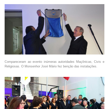
Compareceram ao evento inúmeras autoridades Maçônicas, Civis e
Religiosas. O Monsenhor José Mário fez benção das instalações.