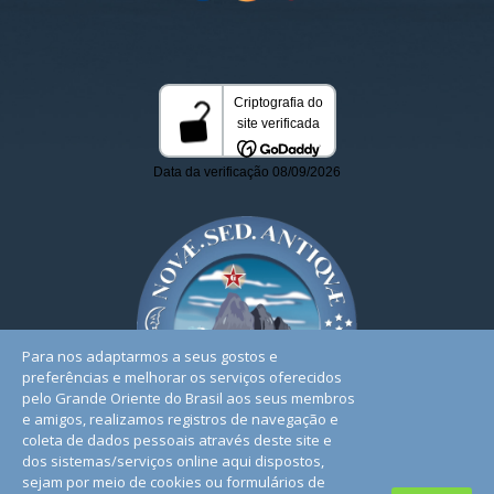
Para nos adaptarmos a seus gostos e
preferências e melhorar os serviços oferecidos
pelo Grande Oriente do Brasil aos seus membros
e amigos, realizamos registros de navegação e
coleta de dados pessoais através deste site e
dos sistemas/serviços online aqui dispostos,
sejam por meio de cookies ou formulários de