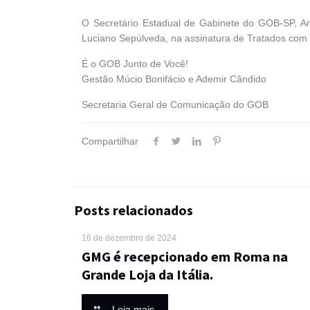
O Secretário Estadual de Gabinete do GOB-SP, An
Luciano Sepúlveda, na assinatura de Tratados co
É o GOB Junto de Você!
Gestão Múcio Bonifácio e Ademir Cândido
Secretaria Geral de Comunicação do GOB
Compartilhar
Posts relacionados
16 de dezembro de 2024
GMG é recepcionado em Roma na
Grande Loja da Itália.
Leia mais