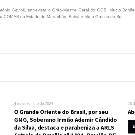
tônio Gavioli, entrevista o Grão-Mestre Geral do GOB, Mucio Bonifa
m a COMAB do Estado do Maranhão, Bahia e Mato Grosso do Sul.
4 de dezembro de 2024
28 
O Grande Oriente do Brasil, por seu
Ab
GMG, Soberano Irmão Ademir Cândido
da Silva, destaca e parabeniza a ARLS