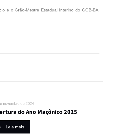
cio e o Grão-Mestre Estadual Interino do GOB-BA,
de novembro de 2024
ertura do Ano Maçônico 2025
Leia mais