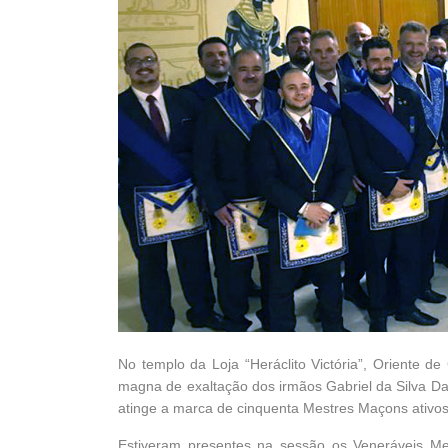
No templo da Loja “Heráclito Victória”, Oriente d
magna de exaltação dos irmãos Gabriel da Silva Dan
atinge a marca de cinquenta Mestres Maçons ativos
Estiveram presentes na sessão os Veneráveis Mes