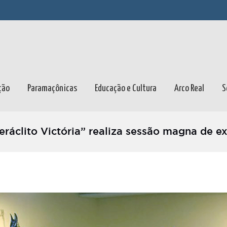
ção
Paramaçônicas
Educação e Cultura
Arco Real
S
eráclito Victória” realiza sessão magna de e