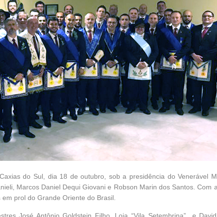
e Caxias do Sul, dia 18 de outubro, sob a presidência do Venerável M
ieli, Marcos Daniel Dequi Giovani e Robson Marin dos Santos. Com a 
 em prol do Grande Oriente do Brasil.
tres José Antônio Goldstein Filho, Loja “Vila Setembrina” e Davi