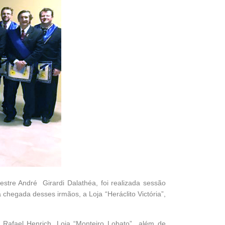
estre André Girardi Dalathéa, foi realizada sessão
chegada desses irmãos, a Loja “Heráclito Victória”,
d Rafael Henrich, Loja “Monteiro Lobato” além de