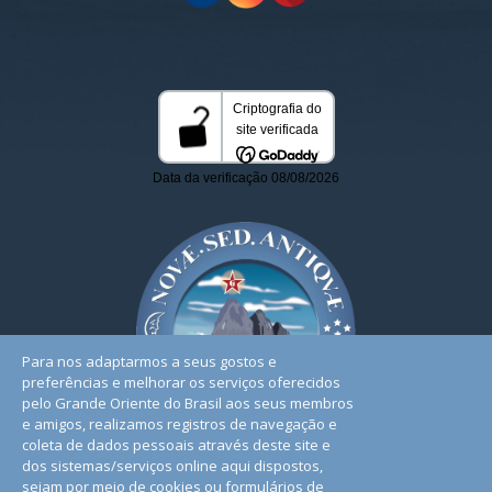
Para nos adaptarmos a seus gostos e
preferências e melhorar os serviços oferecidos
pelo Grande Oriente do Brasil aos seus membros
e amigos, realizamos registros de navegação e
coleta de dados pessoais através deste site e
dos sistemas/serviços online aqui dispostos,
sejam por meio de cookies ou formulários de