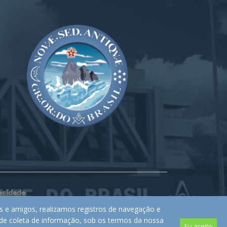
vacidade
s e amigos, realizamos registros de navegação e
s de coleta de informação, sob os termos da nossa
Eu aceito