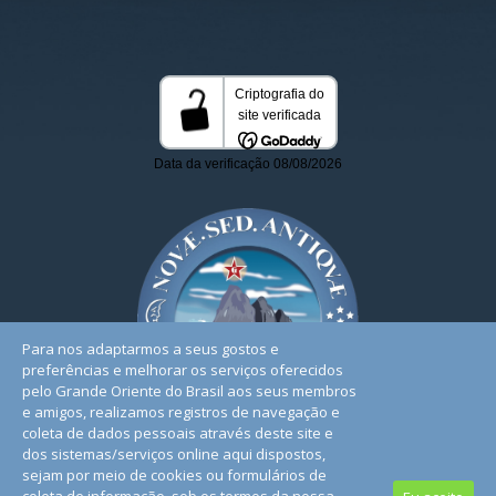
Para nos adaptarmos a seus gostos e
preferências e melhorar os serviços oferecidos
pelo Grande Oriente do Brasil aos seus membros
e amigos, realizamos registros de navegação e
coleta de dados pessoais através deste site e
dos sistemas/serviços online aqui dispostos,
sejam por meio de cookies ou formulários de