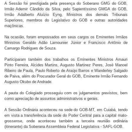
A Sessão foi prestigiada pela presença do Soberano GMG do GOB,
Irmão Ademir Cândido da Silva, pelo Sapientíssimo GMGA do GOB,
Irmão Adalberto Aluízio Eyng, Ministros dos demais Tribunais
Superiores, membros do Legislativo do GOB e outras autoridades
maçônicas.
Na ocasião, foram empossados em seus cargos os Eminentes Irmãos
Ministros Geraldo Adão Lamounier Júnior e Francisco Antônio de
Camargo Rodrigues de Souza.
Participaram também dos trabalhos os Eminentes Ministros Amauri
Pinto Ferreira, Alcides Martins, Augusto Martinez Peres, José Manoel
Ribeiro de Paula, Paulo Roberto de Araújo Barros e Wanderley Salgado
de Paiva, além do Procurador Geral do GOB, Eminente Irmão Fernando
Augusto Okubo de Andrade.
A pauta do Colegiado prosseguiu com os julgamentos previstos, bem
como apreciação de assuntos administrativos e gerais.
A Sessão Ordinária aconteceu na sede do GOB-MT, em Cuiabá, tendo
em vista a transferência da sede do Poder Central para a capital mato-
grossense, onde aconteceu também a terceira reunião ordinária
(itinerante) da Soberana Assembleia Federal Legislativa - SAFL-GOB.