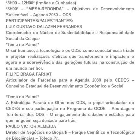
*8H00 – 12H00* (Irmãos e Cunhadas)
*8H00* – “MESA-REDONDA” – Objetivos de Desenvolvimento
Sustentável – Agenda 2030 – ODS
PARTICIPANTES/PALESTRANTES:
LUIZ GUSTAVO DALAZEN FERNANDES
Coordenador do Núcleo de Sustentabilidade e Responsabilidade
Social da Celepar
*Tema no Painel*
O ser humano, a tecnologia e os ODS: como conectar essa tríade
e projetar realizações efetivas que transformem e impactem o
agora e a sobrevivência das gerações futuras na construção de
um mundo melhor.
FILIPE BRAGA FARHAT
Articulador de Parcerias para a Agenda 2030 pelo CEDES –
Conselho Estadual de Desenvolvimento Econômico e Social
*Tema no Painel*
A Estratégia Paraná de Olho nos ODS, o papel articulador do
CEDES e sua participação no Programa da OCDE – Abordagem
Territorial dos ODS – O engajamento de cidades e estados para
que ninguém seja deixado para trás.
PAULO VICTOR ALMEIDA
Diretor de Negócios no Biopark – Parque Científico e Tecnológico
de Biociências – Toledo Pr.