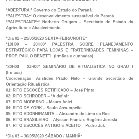
*ABERTURA:* Governo do Estado do Paraná.
*PALESTRA:* O desenvolvimento sustentável do Paraná.
*PALESTRANTE:* Norberto Ortigara – Secretário de Estado da
Agricultura e Abastecimento.
*Dia 02 – 29/05/2020 SEXTA-FEIRA/NOITE*
*18H00 – 20H00* PALESTRA SOBRE PLANEJAMENTO
ESTRATÉGICO PARA LOJAS E FRATERNIDADES FEMININAS –
PROF. PAULO BENETTI. (Irmãos e cunhadas)
*20H00 – 23H00* SEMINÁRIO DE RITUALISTICA NO GRAU I
(Irmãos)
Coordenação: Aristides Prado Neto – Grande Secretário de
Orientação Ritualística
01: RITO ESCOCÊS RETIFICADO – José Pinto
02: RITO SCHRODER – *A definir
03: RITO MODERNO – Mauro Anici
04: RITO DE YORK – Saulo Assumpção
05: RITO ADONHIRAMITA – Alexandre de Lima da Ros
06: RITO BRASILEIRO – Alysson Frantz e Rogério Joroski
07: RITO ESCOCÊS ANTIGO E ACEITO – Pedro Juk
*Dia 03 – 30/05/2020 SÁBADO / MANHÃ*