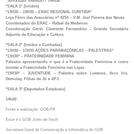
*30/05/2020 SÁBADO / TARDE*
*SALA 1* (Irmãos)
*13H30 – 19H30 – ERAC REGIONAL CURITIBA*
Loja Fênix das Araucárias nº 4254 – V.M. Joel Pereira das Neves
Coordenador do ERAC – Rafael de Medeiros
Coordenação Geral: Clemente Fernandois – Grande Secretário
Adjunto de Educação e Cultura
*SALA 2* (Irmãos e Cunhadas)
*13H30 – 17H30 AÇÕES PARAMAÇÔNICAS – PALESTRAS*
*13H30* – FRATERNIDADE FEMININA
Palestra apresentando o que é a Fraternidade Feminina e como
montar a Fraternidade Feminina nas Lojas
*15H30* – JUVENTUDE – Palestra sobre Lowtons, Arco Iris,
Demolay, Filhas de Jó e APJ.
*SALA 3* (Deputados Estaduais)
14h00
Fonte e realização: GOB-PR
Esse é o GOB Junto de Você!
Secretaria Geral de Comunicação e Informática do GOB