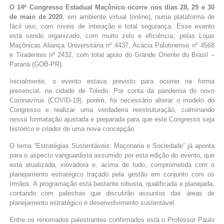
O 14º Congresso Estadual Maçônico ocorre nos dias 28, 29 e 30
de maio de 2020
, em ambiente virtual (online), numa plataforma de
fácil uso, com níveis de interação e total segurança. Esse evento
está sendo organizado, com muito zelo e eficiência, pelas Lojas
Maçônicas Aliança Universitária nº 4437, Acácia Palotinense nº 4568
e Tiradentes nº 2432, com total apoio do Grande Oriente do Brasil –
Paraná (GOB-PR).
Inicialmente, o evento estava previsto para ocorrer na forma
presencial, na cidade de Toledo. Por conta da pandemia do novo
Coronavírus (COVID-19), porém, foi necessário alterar o modelo do
Congresso e realizar uma verdadeira reestruturação, culminando
nessa formatação ajustada e preparada para que este Congresso seja
histórico e criador de uma nova concepção.
O tema “Estratégias Sustentáveis: Maçonaria e Sociedade” já aponta
para o aspecto vanguardista assumido por esta edição do evento, que
está atualizada, inovadora e, acima de tudo, comprometida com o
planejamento estratégico traçado pela gestão em conjunto com os
Irmãos. A programação está bastante robusta, qualificada e planejada,
contando com palestras que discutirão assuntos das áreas de
planejamento estratégico e desenvolvimento sustentável.
Entre os renomados palestrantes confirmados está o Professor Paulo