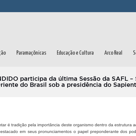
ção
Paramaçônicas
Educação e Cultura
Arco Real
S
IDO participa da última Sessão da SAFL – 
riente do Brasil sob a presidência do Sapi
r é tradição pela importância deste organismo dentro da estrutura a
 destacado em seus pronunciamentos o papel preponderante dos pod