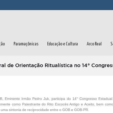
ção
Paramaçônicas
Educação e Cultura
Arco Real
S
ral de Orientação Ritualística no 14° Congr
GOB, Eminente Irmão Pedro Juk, participa do 14° Congresso Estadua
ivamente como Palestrante do Rito Escocês Antigo e Aceito, bem com
uma sintonia de reciprocidade entr
e o GOB e GOB-PR.