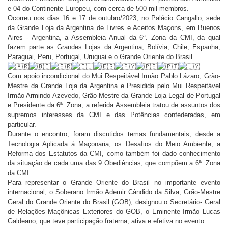
e 04 do Continente Europeu, com cerca de 500 mil membros.
Ocorreu nos dias 16 e 17 de outubro/2023, no Palácio Cangallo, sede
da Grande Loja da Argentina de Livres e Aceitos Maçons, em Buenos
Aires - Argentina, a Assembleia Anual da 6ª. Zona da CMI, da qual
fazem parte as Grandes Lojas da Argentina, Bolívia, Chile, Espanha,
Paraguai, Peru, Portugal, Uruguai e o Grande Oriente do Brasil.
Com apoio incondicional do Mui Respeitável Irmão Pablo Lázaro, Grão-
Mestre da Grande Loja da Argentina e Presidida pelo Mui Respeitável
Irmão Armindo Azevedo, Grão-Mestre da Grande Loja Legal de Portugal
e Presidente da 6ª. Zona, a referida Assembleia tratou de assuntos dos
supremos interesses da CMI e das Potências confederadas, em
particular.
Durante o encontro, foram discutidos temas fundamentais, desde a
Tecnologia Aplicada à Maçonaria, os Desafios do Meio Ambiente, a
Reforma dos Estatutos da CMI, como também foi dado conhecimento
da situação de cada uma das 9 Obediências, que compõem a 6ª. Zona
da CMI
Para representar o Grande Oriente do Brasil no importante evento
internacional, o Soberano Irmão Ademir Cândido da Silva, Grão-Mestre
Geral do Grande Oriente do Brasil (GOB), designou o Secretário- Geral
de Relações Maçônicas Exteriores do GOB, o Eminente Irmão Lucas
Galdeano, que teve participação fraterna, ativa e efetiva no evento.