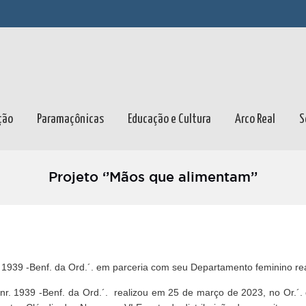
ção
Paramaçônicas
Educação e Cultura
Arco Real
S
Projeto ‘’Mãos que alimentam’’
r. 1939 -Benf. da Ord.´. em parceria com seu Departamento feminino rea
es nr. 1939 -Benf. da Ord.´. realizou em 25 de março de 2023, no Or.