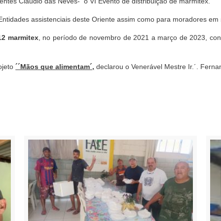
tes Cláudio das Neves- o VI Evento de distribuição de marmitex.
ntidades assistenciais deste Oriente assim como para moradores em 
12 marmitex
, no período de novembro de 2021 a março de 2023, conf
ojeto
´´Mãos que alimentam´,
declarou o Venerável Mestre Ir.´. Ferna