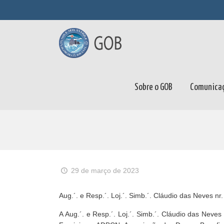
Sobre o GOB
Comunica
29 de março de 2023
Aug.´. e Resp.´. Loj.´. Simb.´. Cláudio das Neves n
A Aug.´. e Resp.´. Loj.´. Simb.´. Cláudio das Nev