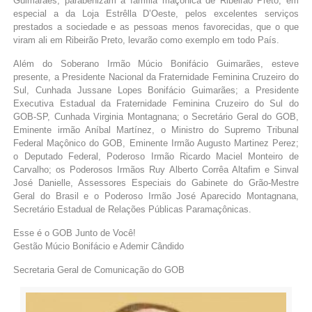
Guimarães, parabenizam a família maçônica de Ribeirão Preto, em
especial a da Loja Estrêlla D’Oeste, pelos excelentes serviços
prestados a sociedade e as pessoas menos favorecidas, que o que
viram ali em Ribeirão Preto, levarão como exemplo em todo País.
Além do Soberano Irmão Múcio Bonifácio Guimarães, esteve
presente, a Presidente Nacional da Fraternidade Feminina Cruzeiro do
Sul, Cunhada Jussane Lopes Bonifácio Guimarães; a Presidente
Executiva Estadual da Fraternidade Feminina Cruzeiro do Sul do
GOB-SP, Cunhada Virginia Montagnana; o Secretário Geral do GOB,
Eminente irmão Aníbal Martínez, o Ministro do Supremo Tribunal
Federal Maçônico do GOB, Eminente Irmão Augusto Martinez Perez;
o Deputado Federal, Poderoso Irmão Ricardo Maciel Monteiro de
Carvalho; os Poderosos Irmãos Ruy Alberto Corrêa Altafim e Sinval
José Danielle, Assessores Especiais do Gabinete do Grão-Mestre
Geral do Brasil e o Poderoso Irmão José Aparecido Montagnana,
Secretário Estadual de Relações Públicas Paramaçônicas.
Esse é o GOB Junto de Você!
Gestão Múcio Bonifácio e Ademir Cândido
Secretaria Geral de Comunicação do GOB