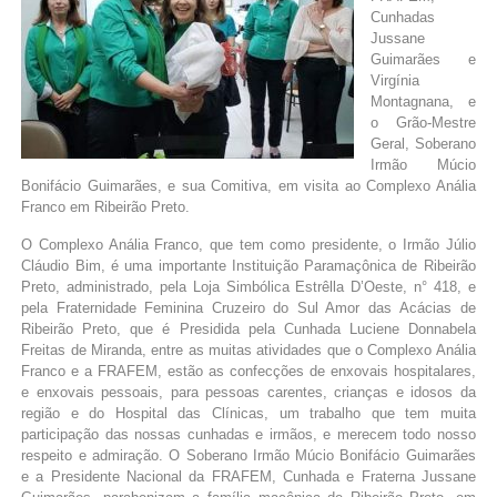
Cunhadas
Jussane
Guimarães e
Virgínia
Montagnana, e
o Grão-Mestre
Geral, Soberano
Irmão Múcio
Bonifácio Guimarães, e sua Comitiva, em visita ao Complexo Anália
Franco em Ribeirão Preto.
O Complexo Anália Franco, que tem como presidente, o Irmão Júlio
Cláudio Bim, é uma importante Instituição Paramaçônica de Ribeirão
Preto, administrado, pela Loja Simbólica Estrêlla D’Oeste, n° 418, e
pela Fraternidade Feminina Cruzeiro do Sul Amor das Acácias de
Ribeirão Preto, que é Presidida pela Cunhada Luciene Donnabela
Freitas de Miranda, entre as muitas atividades que o Complexo Anália
Franco e a FRAFEM, estão as confecções de enxovais hospitalares,
e enxovais pessoais, para pessoas carentes, crianças e idosos da
região e do Hospital das Clínicas, um trabalho que tem muita
participação das nossas cunhadas e irmãos, e merecem todo nosso
respeito e admiração. O Soberano Irmão Múcio Bonifácio Guimarães
e a Presidente Nacional da FRAFEM, Cunhada e Fraterna Jussane