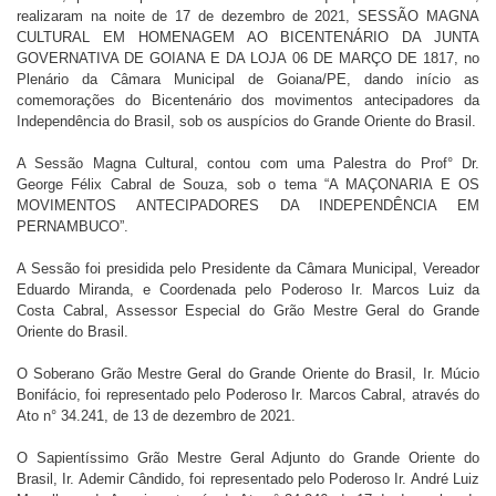
realizaram na noite de 17 de dezembro de 2021, SESSÃO MAGNA
CULTURAL EM HOMENAGEM AO BICENTENÁRIO DA JUNTA
GOVERNATIVA DE GOIANA E DA LOJA 06 DE MARÇO DE 1817, no
Plenário da Câmara Municipal de Goiana/PE, dando início as
comemorações do Bicentenário dos movimentos antecipadores da
Independência do Brasil, sob os auspícios do Grande Oriente do Brasil.
A Sessão Magna Cultural, contou com uma Palestra do Prof° Dr.
George Félix Cabral de Souza, sob o tema “A MAÇONARIA E OS
MOVIMENTOS ANTECIPADORES DA INDEPENDÊNCIA EM
PERNAMBUCO”.
A Sessão foi presidida pelo Presidente da Câmara Municipal, Vereador
Eduardo Miranda, e Coordenada pelo Poderoso Ir. Marcos Luiz da
Costa Cabral, Assessor Especial do Grão Mestre Geral do Grande
Oriente do Brasil.
O Soberano Grão Mestre Geral do Grande Oriente do Brasil, Ir. Múcio
Bonifácio, foi representado pelo Poderoso Ir. Marcos Cabral, através do
Ato n° 34.241, de 13 de dezembro de 2021.
O Sapientíssimo Grão Mestre Geral Adjunto do Grande Oriente do
Brasil, Ir. Ademir Cândido, foi representado pelo Poderoso Ir. André Luiz