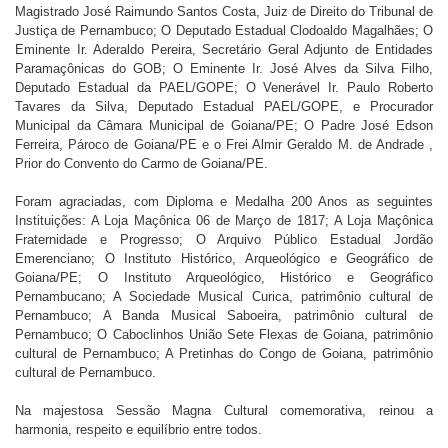
Magistrado José Raimundo Santos Costa, Juiz de Direito do Tribunal de
Justiça de Pernambuco; O Deputado Estadual Clodoaldo Magalhães; O
Eminente Ir. Aderaldo Pereira, Secretário Geral Adjunto de Entidades
Paramaçônicas do GOB; O Eminente Ir. José Alves da Silva Filho,
Deputado Estadual da PAEL/GOPE; O Venerável Ir. Paulo Roberto
Tavares da Silva, Deputado Estadual PAEL/GOPE, e Procurador
Municipal da Câmara Municipal de Goiana/PE; O Padre José Edson
Ferreira, Pároco de Goiana/PE e o Frei Almir Geraldo M. de Andrade ,
Prior do Convento do Carmo de Goiana/PE.
Foram agraciadas, com Diploma e Medalha 200 Anos as seguintes
Instituições: A Loja Maçônica 06 de Março de 1817; A Loja Maçônica
Fraternidade e Progresso; O Arquivo Público Estadual Jordão
Emerenciano; O Instituto Histórico, Arqueológico e Geográfico de
Goiana/PE; O Instituto Arqueológico, Histórico e Geográfico
Pernambucano; A Sociedade Musical Curica, patrimônio cultural de
Pernambuco; A Banda Musical Saboeira, patrimônio cultural de
Pernambuco; O Caboclinhos União Sete Flexas de Goiana, patrimônio
cultural de Pernambuco; A Pretinhas do Congo de Goiana, patrimônio
cultural de Pernambuco.
Na majestosa Sessão Magna Cultural comemorativa, reinou a
harmonia, respeito e equilíbrio entre todos.