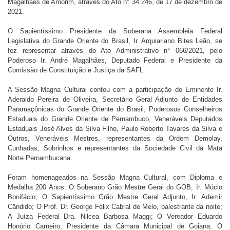
Magalhaes de Amorim, através do Ato n° 34.246, de 17 de dezembro de
2021.
O Sapientíssimo Presidente da Soberana Assembleia Federal
Legislativa do Grande Oriente do Brasil, Ir. Arquiariano Bites Leão, se
fez representar através do Ato Administrativo n° 066/2021, pelo
Poderoso Ir. André Magalhães, Deputado Federal e Presidente da
Comissão de Constituição e Justiça da SAFL.
A Sessão Magna Cultural contou com a participação do Eminente Ir.
Aderaldo Pereira de Oliveira, Secretário Geral Adjunto de Entidades
Paramaçônicas do Grande Oriente do Brasil, Poderosos Conselheiros
Estaduais do Grande Oriente de Pernambuco, Veneráveis Deputados
Estaduais José Alves da Silva Filho, Paulo Roberto Tavares da Silva e
Outros, Veneráveis Mestres, representantes da Ordem Demolay,
Cunhadas, Sobrinhos e representantes da Sociedade Civil da Mata
Norte Pernambucana.
Foram homenageados na Sessão Magna Cultural, com Diploma e
Medalha 200 Anos: O Soberano Grão Mestre Geral do GOB, Ir. Múcio
Bonifácio; O Sapientíssimo Grão Mestre Geral Adjunto, Ir. Ademir
Cândido; O Prof. Dr. George Félix Cabral de Melo, palestrante da noite;
A Juíza Federal Dra. Nilcea Barbosa Maggi; O Vereador Eduardo
Honório Carneiro, Presidente da Câmara Municipal de Goiana; O