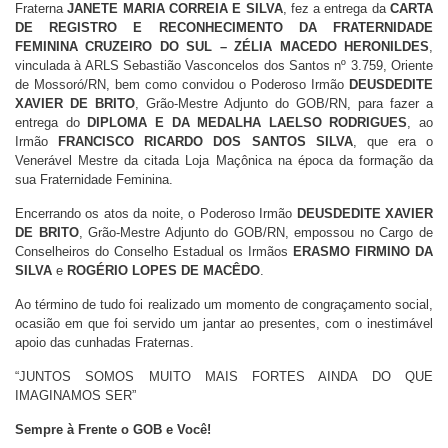
Fraterna
JANETE MARIA CORREIA E SILVA
, fez a entrega da
CARTA
DE REGISTRO E RECONHECIMENTO DA FRATERNIDADE
FEMININA CRUZEIRO DO SUL – ZÉLIA MACEDO HERONILDES
,
vinculada à ARLS Sebastião Vasconcelos dos Santos nº 3.759, Oriente
de Mossoró/RN, bem como convidou o Poderoso Irmão
DEUSDEDITE
XAVIER DE BRITO
, Grão-Mestre Adjunto do GOB/RN, para fazer a
entrega do
DIPLOMA E DA MEDALHA LAELSO RODRIGUES
, ao
Irmão
FRANCISCO RICARDO DOS SANTOS SILVA
, que era o
Venerável Mestre da citada Loja Maçônica na época da formação da
sua Fraternidade Feminina.
Encerrando os atos da noite, o Poderoso Irmão
DEUSDEDITE XAVIER
DE BRITO
, Grão-Mestre Adjunto do GOB/RN, empossou no Cargo de
Conselheiros do Conselho Estadual os Irmãos
ERASMO FIRMINO DA
SILVA
e
ROGÉRIO LOPES DE MACÊDO
.
Ao término de tudo foi realizado um momento de congraçamento social,
ocasião em que foi servido um jantar ao presentes, com o inestimável
apoio das cunhadas Fraternas.
“JUNTOS SOMOS MUITO MAIS FORTES AINDA DO QUE
IMAGINAMOS SER”
Sempre à Frente o GOB e Você!