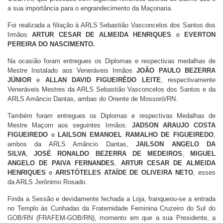
a sua importância para o engrandecimento da Maçonaria.
Foi realizada a filiação à ARLS Sebastião Vasconcelos dos Santos dos
Irmãos
ARTUR CESAR DE ALMEIDA HENRIQUES
e
EVERTON
PEREIRA DO NASCIMENTO.
Na ocasião foram entregues os Diplomas e respectivas medalhas de
Mestre Instalado aos Veneráveis Irmãos
JOÃO PAULO BEZERRA
JÚNIOR
e
ALLAN DAVID FIGUEIRÊDO LEITE
, respectivamente
Veneráveis Mestres da ARLS Sebastião Vasconcelos dos Santos e da
ARLS Amâncio Dantas, ambas do Oriente de Mossoró/RN.
Também foram entregues os Diplomas e respectivas Medalhas de
Mestre Maçom aos seguintes Irmãos:
JADSON ARAUJO COSTA
FIGUEIREDO
e
LAILSON EMANOEL RAMALHO DE FIGUEIREDO
,
ambos da ARLS Amâncio Dantas,
JAILSON ANGELO DA
SILVA
,
JOSÉ RONALDO BEZERRA DE MEDEIROS
,
MIGUEL
ANGELO DE PAIVA FERNANDES
,
ARTUR CESAR DE ALMEIDA
HENRIQUES
e
ARISTÓTELES ATAÍDE DE OLIVEIRA NETO
, esses
da ARLS Jerônimo Rosado.
Finda a Sessão e devidamente fechada a Loja, franqueou-se a entrada
no Templo às Cunhadas da Fraternidade Feminina Cruzeiro do Sul do
GOB/RN (FRAFEM-GOB/RN), momento em que a sua Presidente, a