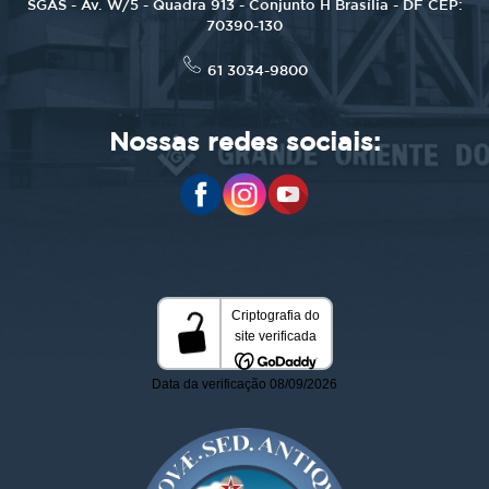
SGAS - Av. W/5 - Quadra 913 - Conjunto H Brasília - DF CEP:
70390-130
61 3034-9800
Nossas redes sociais: