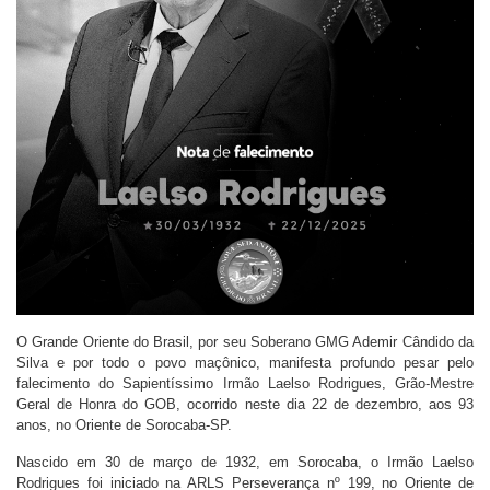
O Grande Oriente do Brasil, por seu Soberano GMG Ademir Cândido da
Silva e por todo o povo maçônico, manifesta profundo pesar pelo
falecimento do Sapientíssimo Irmão Laelso Rodrigues, Grão-Mestre
Geral de Honra do GOB, ocorrido neste dia 22 de dezembro, aos 93
anos, no Oriente de Sorocaba-SP.
Nascido em 30 de março de 1932, em Sorocaba, o Irmão Laelso
Rodrigues foi iniciado na ARLS Perseverança nº 199, no Oriente de