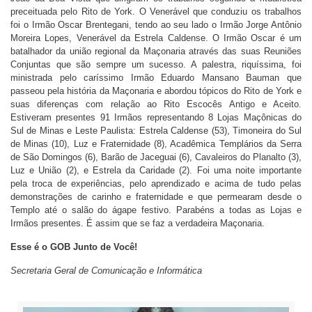
preceituada pelo Rito de York. O Venerável que conduziu os trabalhos
foi o Irmão Oscar Brentegani, tendo ao seu lado o Irmão Jorge Antônio
Moreira Lopes, Venerável da Estrela Caldense. O Irmão Oscar é um
batalhador da união regional da Maçonaria através das suas Reuniões
Conjuntas que são sempre um sucesso. A palestra, riquíssima, foi
ministrada pelo caríssimo Irmão Eduardo Mansano Bauman que
passeou pela história da Maçonaria e abordou tópicos do Rito de York e
suas diferenças com relação ao Rito Escocês Antigo e Aceito.
Estiveram presentes 91 Irmãos representando 8 Lojas Maçônicas do
Sul de Minas e Leste Paulista: Estrela Caldense (53), Timoneira do Sul
de Minas (10), Luz e Fraternidade (8), Acadêmica Templários da Serra
de São Domingos (6), Barão de Jaceguai (6), Cavaleiros do Planalto (3),
Luz e União (2), e Estrela da Caridade (2). Foi uma noite importante
pela troca de experiências, pelo aprendizado e acima de tudo pelas
demonstrações de carinho e fraternidade e que permearam desde o
Templo até o salão do ágape festivo. Parabéns a todas as Lojas e
Irmãos presentes. É assim que se faz a verdadeira Maçonaria.
Esse é o GOB Junto de Você!
Secretaria Geral de Comunicação e Informática