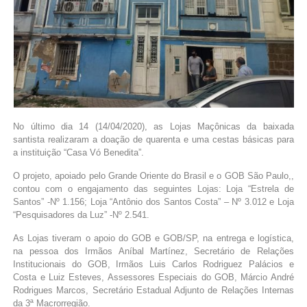
No último dia 14 (14/04/2020), as Lojas Maçônicas da baixada
santista realizaram a doação de quarenta e uma cestas básicas para
a instituição “Casa Vó Benedita”.
O projeto, apoiado pelo Grande Oriente do Brasil e o GOB São Paulo,,
contou com o engajamento das seguintes Lojas: Loja “Estrela de
Santos” -Nº 1.156; Loja “Antônio dos Santos Costa” – Nº 3.012 e Loja
“Pesquisadores da Luz” -Nº 2.541.
As Lojas tiveram o apoio do GOB e GOB/SP, na entrega e logística,
na pessoa dos Irmãos Aníbal Martínez, Secretário de Relações
Institucionais do GOB, Irmãos Luis Carlos Rodriguez Palácios e
Costa e Luiz Esteves, Assessores Especiais do GOB, Márcio André
Rodrigues Marcos, Secretário Estadual Adjunto de Relações Internas
da 3ª Macrorregião.