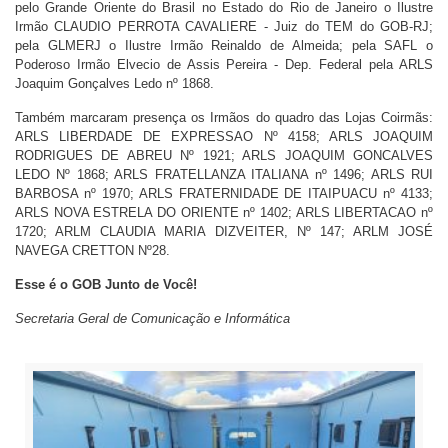
pelo Grande Oriente do Brasil no Estado do Rio de Janeiro o Ilustre
Irmão CLAUDIO PERROTA CAVALIERE - Juiz do TEM do GOB-RJ;
pela GLMERJ o Ilustre Irmão Reinaldo de Almeida; pela SAFL o
Poderoso Irmão Elvecio de Assis Pereira - Dep. Federal pela ARLS
Joaquim Gonçalves Ledo nº 1868.
Também marcaram presença os Irmãos do quadro das Lojas Coirmãs:
ARLS LIBERDADE DE EXPRESSAO Nº 4158; ARLS JOAQUIM
RODRIGUES DE ABREU Nº 1921; ARLS JOAQUIM GONCALVES
LEDO Nº 1868; ARLS FRATELLANZA ITALIANA nº 1496; ARLS RUI
BARBOSA nº 1970; ARLS FRATERNIDADE DE ITAIPUACU nº 4133;
ARLS NOVA ESTRELA DO ORIENTE nº 1402; ARLS LIBERTACAO nº
1720; ARLM CLAUDIA MARIA DIZVEITER, Nº 147; ARLM JOSÉ
NAVEGA CRETTON Nº28.
Esse é o GOB Junto de Você!
Secretaria Geral de Comunicação e Informática