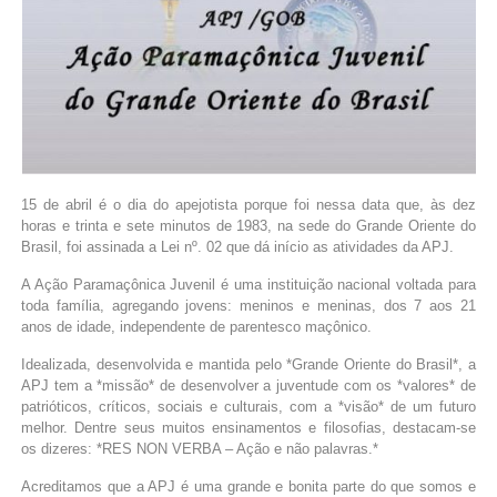
15 de abril é o dia do apejotista porque foi nessa data que, às dez
horas e trinta e sete minutos de 1983, na sede do Grande Oriente do
Brasil, foi assinada a Lei nº. 02 que dá início as atividades da APJ.
A Ação Paramaçônica Juvenil é uma instituição nacional voltada para
toda família, agregando jovens: meninos e meninas, dos 7 aos 21
anos de idade, independente de parentesco maçônico.
Idealizada, desenvolvida e mantida pelo *Grande Oriente do Brasil*, a
APJ tem a *missão* de desenvolver a juventude com os *valores* de
patrióticos, críticos, sociais e culturais, com a *visão* de um futuro
melhor. Dentre seus muitos ensinamentos e filosofias, destacam-se
os dizeres: *RES NON VERBA – Ação e não palavras.*
Acreditamos que a APJ é uma grande e bonita parte do que somos e