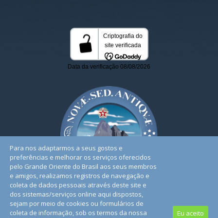
Para nos adaptarmos a seus gostos e
preferências e melhorar os serviços oferecidos
pelo Grande Oriente do Brasil aos seus membros
e amigos, realizamos registros de navegação e
coleta de dados pessoais através deste site e
dos sistemas/serviços online aqui dispostos,
sejam por meio de cookies ou formulários de
coleta de informação, sob os termos da nossa
Eu aceito