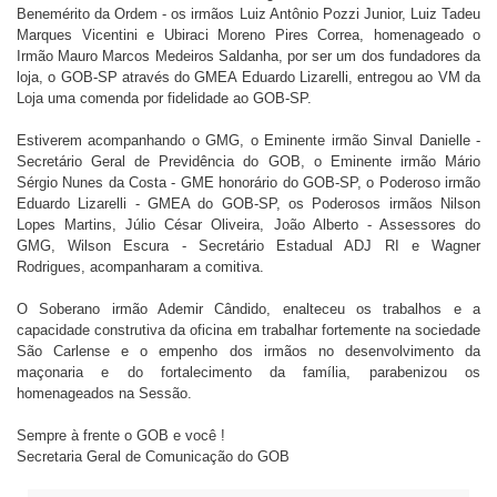
Benemérito da Ordem - os irmãos Luiz Antônio Pozzi Junior, Luiz Tadeu
Marques Vicentini e Ubiraci Moreno Pires Correa, homenageado o
Irmão Mauro Marcos Medeiros Saldanha, por ser um dos fundadores da
loja, o GOB-SP através do GMEA Eduardo Lizarelli, entregou ao VM da
Loja uma comenda por fidelidade ao GOB-SP.
Estiverem acompanhando o GMG, o Eminente irmão Sinval Danielle -
Secretário Geral de Previdência do GOB, o Eminente irmão Mário
Sérgio Nunes da Costa - GME honorário do GOB-SP, o Poderoso irmão
Eduardo Lizarelli - GMEA do GOB-SP, os Poderosos irmãos Nilson
Lopes Martins, Júlio César Oliveira, João Alberto - Assessores do
GMG, Wilson Escura - Secretário Estadual ADJ RI e Wagner
Rodrigues, acompanharam a comitiva.
O Soberano irmão Ademir Cândido, enalteceu os trabalhos e a
capacidade construtiva da oficina em trabalhar fortemente na sociedade
São Carlense e o empenho dos irmãos no desenvolvimento da
maçonaria e do fortalecimento da família, parabenizou os
homenageados na Sessão.
Sempre à frente o GOB e você !
Secretaria Geral de Comunicação do GOB