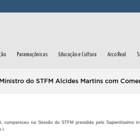
ção
Paramaçônicas
Educação e Cultura
Arco Real
S
inistro do STFM Alcides Martins com Come
G, compareceu na Sessão do STFM presidida pelo Sapientíssimo i
 I.