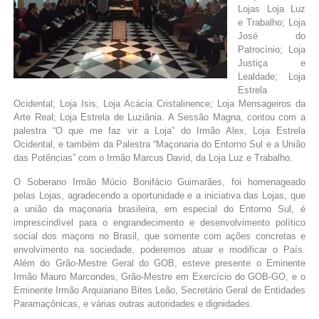
Lojas Loja Luz
e Trabalho; Loja
José do
Patrocínio; Loja
Justiça e
Lealdade; Loja
Estrela
Ocidental; Loja Isis; Loja Acácia Cristalinence; Loja Mensageiros da
Arte Real; Loja Estrela de Luziânia. A Sessão Magna, contou com a
palestra “O que me faz vir a Loja” do Irmão Alex, Loja Estrela
Ocidental, e também da Palestra “Maçonaria do Entorno Sul e a União
das Potências” com o Irmão Marcus David, da Loja Luz e Trabalho.
O Soberano Irmão Múcio Bonifácio Guimarães, foi homenageado
pelas Lojas, agradecendo a oportunidade e a iniciativa das Lojas, que
a união da maçonaria brasileira, em especial do Entorno Sul, é
imprescindível para o engrandecimento e desenvolvimento político
social dos maçons no Brasil, que somente com ações concretas e
envolvimento na sociedade, poderemos atuar e modificar o País.
Além do Grão-Mestre Geral do GOB, esteve presente o Eminente
Irmão Mauro Marcondes, Grão-Mestre em Exercício do GOB-GO, e o
Eminente Irmão Arquiariano Bites Leão, Secretário Geral de Entidades
Paramaçônicas, e várias outras autoridades e dignidades.