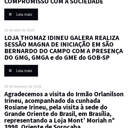
COMPROMISSO COM A SOCIEDADE
Leia mais
16 de abril de 2026
LOJA THOMAZ IDINEU GALERA REALIZA
SESSÃO MAGNA DE INICIAÇÃO EM SÃO
BERNARDO DO CAMPO COM A PRESENÇA
DO GMG, GMGA e do GME do GOB-SP
Leia mais
26 de fevereiro de 2026
Agradecemos a visita do Irmão Orlanilson
Irineu, acompanhado da cunhada
Rosiane Irineu, pela visita à sede do
Grande Oriente do Brasil, em Brasília,
representando a Loja Mont’ Moriah nº
3998, Oriente de Sorocaba,