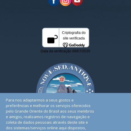
Para nos adaptarmos a seus gostos e
preferências e melhorar os serviços oferecidos
pelo Grande Oriente do Brasil aos seus membros
e amigos, realizamos registros de navegação e
coleta de dados pessoais através deste site e
dos sistemas/serviços online aqui dispostos,